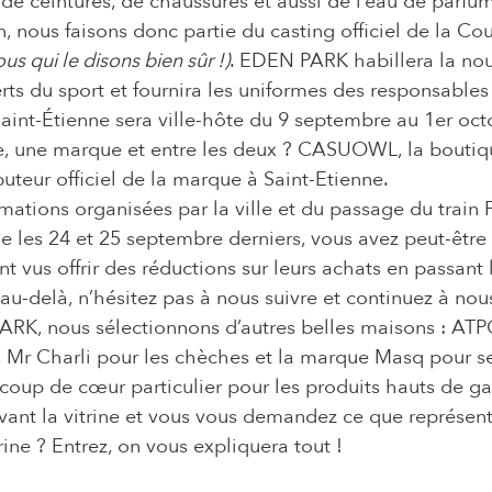
 de ceintures, de chaussures et aussi de l’eau de parfum
n, nous faisons donc partie du casting officiel de la 
ous qui le disons bien sûr !)
. EDEN PARK habillera la nou
ts du sport et fournira les uniformes des responsables e
 Saint-Étienne sera ville-hôte du 9 septembre au 1er oct
le, une marque et entre les deux ? CASUOWL, la boutiq
uteur officiel de la marque à Saint-Etienne. 
mations organisées par la ville et du passage du train 
e les 24 et 25 septembre derniers, vous avez peut-être f
nt vus offrir des réductions sur leurs achats en passant 
 au-delà, n’hésitez pas à nous suivre et continuez à nous
RK, nous sélectionnons d’autres belles maisons : ATP
 Mr Charli pour les chèches et la marque Masq pour ses
 coup de cœur particulier pour les produits hauts de g
vant la vitrine et vous vous demandez ce que représen
rine ? Entrez, on vous expliquera tout !