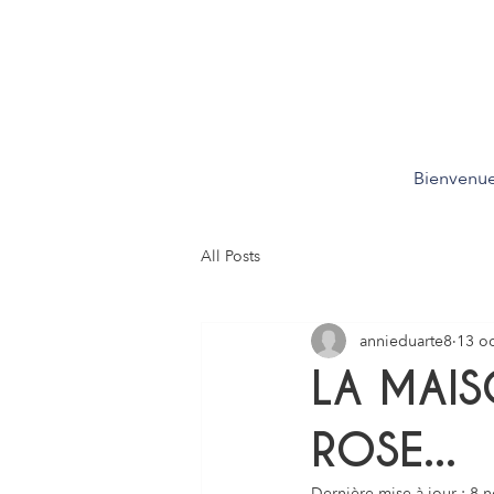
Bienvenu
All Posts
annieduarte8
13 oc
LA MAI
ROSE...
Dernière mise à jour :
8 n