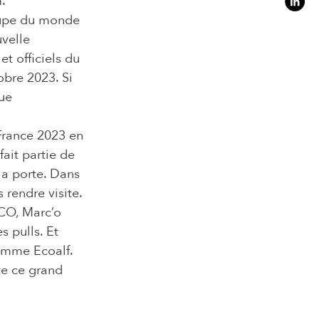
.  
Coupe du monde 
velle 
t officiels du 
obre 2023. Si 
ue 
France 2023 en 
ait partie de 
la porte. Dans 
 rendre visite. 
CO, Marc’o 
 pulls. Et 
amme Ecoalf. 
te ce grand 