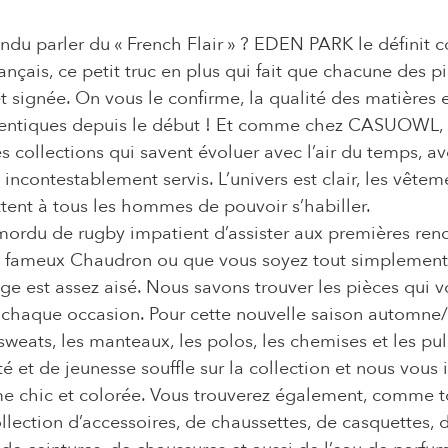
ndu parler du « French Flair » ? EDEN PARK le définit 
français, ce petit truc en plus qui fait que chacune des p
t signée. On vous le confirme, la qualité des matières e
dentiques depuis le début ! Et comme chez CASUOWL, l
es collections qui savent évoluer avec l’air du temps, 
contestablement servis. L’univers est clair, les vêtem
ent à tous les hommes de pouvoir s’habiller. 
ordu de rugby impatient d’assister aux premières renc
e fameux Chaudron ou que vous soyez tout simplement
lage est assez aisé. Nous savons trouver les pièces qui v
chaque occasion. Pour cette nouvelle saison automne/h
sweats, les manteaux, les polos, les chemises et les p
 et de jeunesse souffle sur la collection et nous vous i
 chic et colorée. Vous trouverez également, comme t
ollection d’accessoires, de chaussettes, de casquettes,