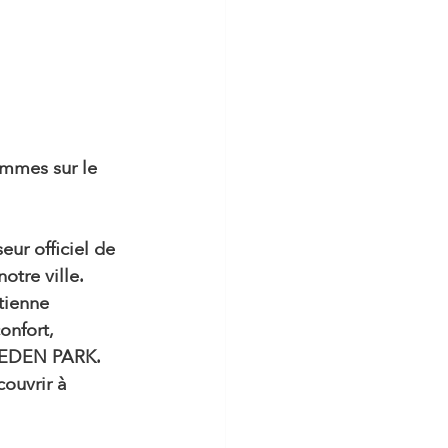
ommes sur le 
ur officiel de 
tre ville. 
tienne 
nfort, 
 d’EDEN PARK. 
ouvrir à 