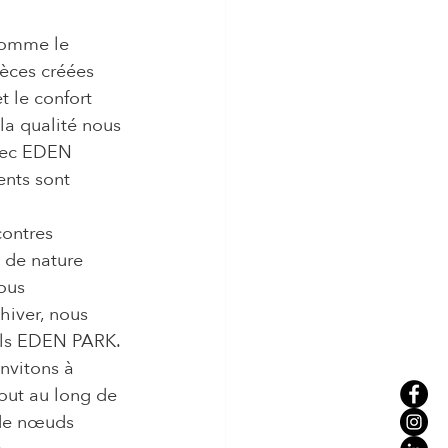
comme le 
ièces créées 
t le confort 
a qualité nous 
avec EDEN 
ents sont 
ontres 
 de nature 
ous 
iver, nous 
ulls EDEN PARK. 
nvitons à 
out au long de 
 de nœuds 