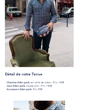
Détail de notre Tenue
Chemise Eden park,
en voile de coton
- Prix 145€
Jean Eden park,
coupe slim -
Prix 140€
Accessoire
Eden park
-
Prix 55€