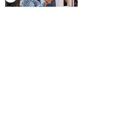
Nous contacter/
Boutique Casuowl
4 Rue Michelet -
42000 Saint-Etienne
Tel
+33 (0)4.77.37.12.31
Mentions légales
Je m'abonne