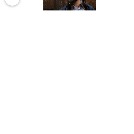
Nous contacter/
Boutique Casuowl
4 Rue Michelet -
42000 Saint-Etienne
Tel
+33 (0)4.77.37.12.31
Mentions légales
Je m'abonne