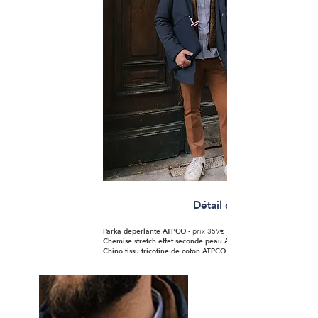
Détail de notre Tenue
Parka deperlante ATPCO
- prix 359€
Chemise stretch effet seconde peau ATPCO
Chino tissu tricotine de coton ATPCO
- prix 149€