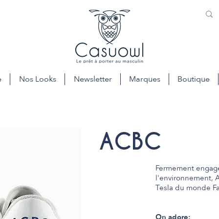
e
Nos Looks
Newsletter
Marques
Boutique
ACBC
Fermement engagé 
l'environnement, 
Tesla du monde F
On adore: